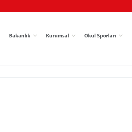
Bakanlık
Kurumsal
Okul Sporları
Spor Bilgi Sistemi
Kredi/Yurt İşlemle