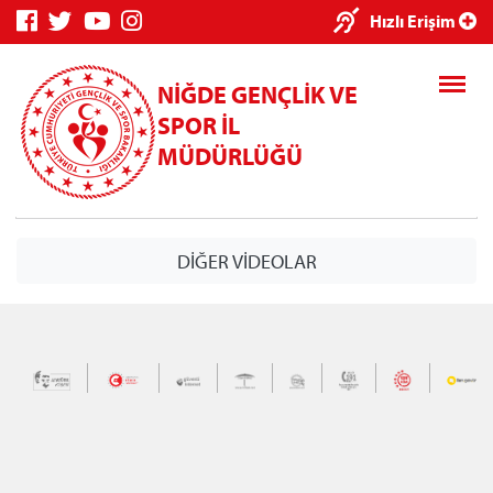
×
Hızlı Erişim
NİĞDE GENÇLİK VE
SPOR İL
MÜDÜRLÜĞÜ
Genç Bilgi
Spor Bilgi
Kredi/Yurt
DİĞER VİDEOLAR
Sistemi
Sistemi
İşlemleri
Kredi/Yurt E-
Ödeme