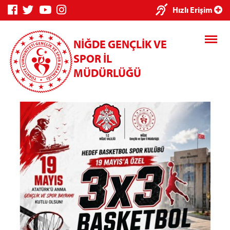
×
Hızlı Erişim
NİĞDE GENÇLİK VE
SPOR İL
MÜDÜRLÜĞÜ
Genç Bilgi
Spor Bilgi
Kredi/Yurt
Sistemi
Sistemi
İşlemleri
Kredi/Yurt E-
Ödeme