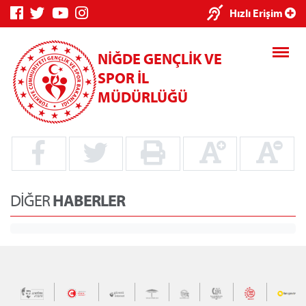
×
Hızlı Erişim
NİĞDE GENÇLİK VE
SPOR İL
MÜDÜRLÜĞÜ
Genç Bilgi
Spor Bilgi
Kredi/Yurt
Sistemi
Sistemi
İşlemleri
DİĞER
HABERLER
Kredi/Yurt E-
Ödeme