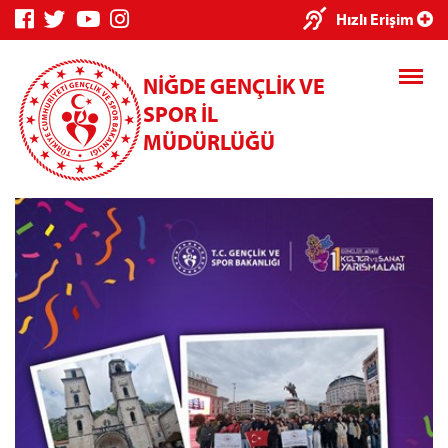
×
Hızlı Erişim
NİĞDE GENÇLİK VE
SPOR İL
MÜDÜRLÜĞÜ
Genç Bilgi
Spor Bilgi
Kredi/Yurt
Sistemi
Sistemi
İşlemleri
Kredi/Yurt E-
Ödeme