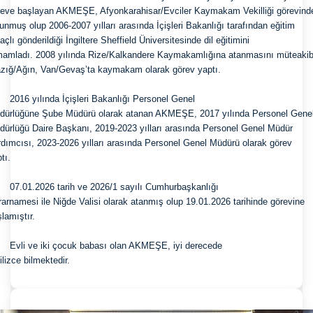
reve başlayan AKMEŞE, Afyonkarahisar/Evciler Kaymakam Vekilliği görevinde
unmuş olup 2006-2007 yılları arasında İçişleri Bakanlığı tarafından eğitim

çlı gönderildiği İngiltere Sheffield Üniversitesinde dil eğitimini

mamladı. 2008 yılında Rize/Kalkandere Kaymakamlığına atanmasını müteakibe
azığ/Ağın, Van/Gevaş’ta kaymakam olarak görev yaptı.
     2016 yılında İçişleri Bakanlığı Personel Genel

dürlüğüne Şube Müdürü olarak atanan AKMEŞE, 2017 yılında Personel Genel
ürlüğü Daire Başkanı, 2019-2023 yılları arasında Personel Genel Müdür

dımcısı, 2023-2026 yılları arasında Personel Genel Müdürü olarak görev

tı.
     07.01.2026 tarih ve 2026/1 sayılı Cumhurbaşkanlığı

arnamesi ile Niğde Valisi olarak atanmış olup 19.01.2026 tarihinde görevine

lamıştır. 
     Evli ve iki çocuk babası olan AKMEŞE, iyi derecede
