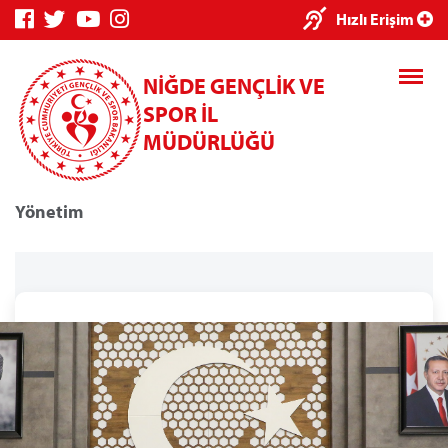
Hızlı Erişim
NİĞDE GENÇLİK VE
SPOR İL
MÜDÜRLÜĞÜ
Yönetim
Genç Bilgi
Spor Bilgi
Kredi/Yurt
Sistemi
Sistemi
İşlemleri
Kredi/Yurt E-
Ödeme