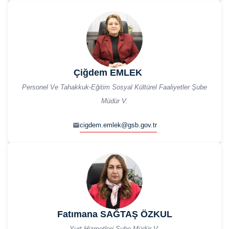
Çiğdem EMLEK
Personel Ve Tahakkuk-Eğitim Sosyal Kültürel Faaliyetler Şube
Müdür V.
cigdem.emlek@gsb.gov.tr
Fatımana SAĞTAŞ ÖZKUL
Yurt Hizmetleri Şube Müdür V.