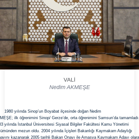
VALİ
Nedim AKMEŞE
 ilçesinde doğan Nedim

EŞE; ilk öğrenimini Sinop/ Gerze’de, orta öğrenimini Samsun’da tamamladı.
3 yılında İstanbul Üniversitesi Siyasal Bilgiler Fakültesi Kamu Yönetimi

ümünden mezun oldu. 2004 yılında İçişleri Bakanlığı Kaymakam Adaylığı

avını kazanarak 2005 tarihli Bakan Onayı ile Amasya Kaymakam Adayı olara