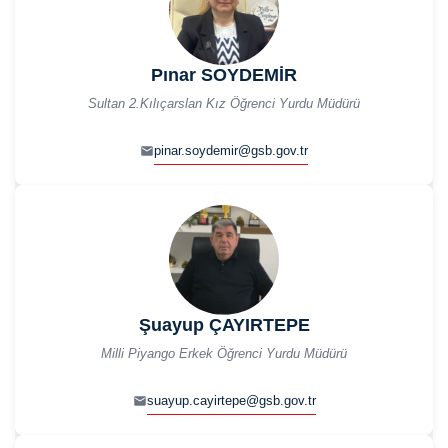
Pınar SOYDEMİR
Sultan 2.Kılıçarslan Kız Öğrenci Yurdu Müdürü
pinar.soydemir@gsb.gov.tr
Şuayup ÇAYIRTEPE
Milli Piyango Erkek Öğrenci Yurdu Müdürü
suayup.cayirtepe@gsb.gov.tr