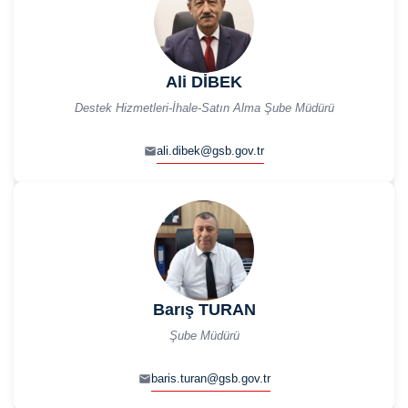
Ali DİBEK
Destek Hizmetleri-İhale-Satın Alma Şube Müdürü
ali.dibek@gsb.gov.tr
Barış TURAN
Şube Müdürü
baris.turan@gsb.gov.tr