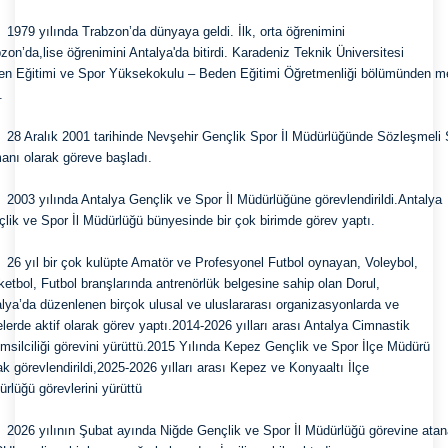
a öğrenimini

zon’da,lise öğrenimini Antalya'da bitirdi. Karadeniz Teknik Üniversitesi

n Eğitimi ve Spor Yüksekokulu – Beden Eğitimi Öğretmenliği bölümünden m
.
 Sözleşmeli Spor

nı olarak göreve başladı.
dirildi.Antalya

lik ve Spor İl Müdürlüğü bünyesinde bir çok birimde görev yaptı.
yan, Voleybol,

etbol, Futbol branşlarında antrenörlük belgesine sahip olan Dorul,

lya’da düzenlenen birçok ulusal ve uluslararası organizasyonlarda ve

elerde aktif olarak görev yaptı.2014-2026 yılları arası Antalya Cimnastik

emsilciliği görevini yürüttü.2015 Yılında Kepez Gençlik ve Spor İlçe Müdürü

ak görevlendirildi,2025-2026 yılları arası Kepez ve Konyaaltı İlçe

rlüğü görevlerini yürüttü
görevine atanan
