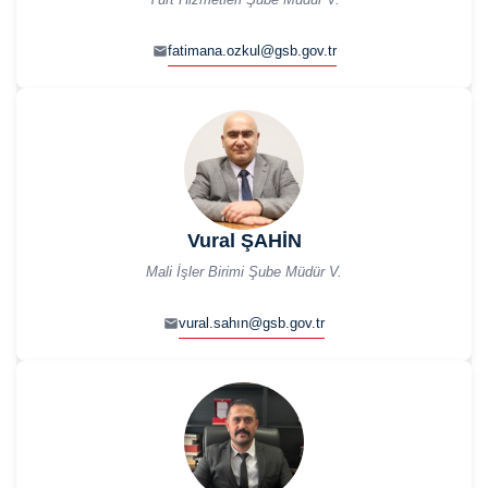
fatimana.ozkul@gsb.gov.tr
Vural ŞAHİN
Mali İşler Birimi Şube Müdür V.
vural.sahın@gsb.gov.tr