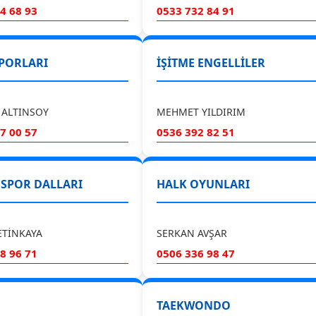
4 68 93
0533 732 84 91
PORLARI
İŞİTME ENGELLİLER
 ALTINSOY
MEHMET YILDIRIM
7 00 57
0536 392 82 51
I SPOR DALLARI
HALK OYUNLARI
ETİNKAYA
SERKAN AVŞAR
8 96 71
0506 336 98 47
TAEKWONDO