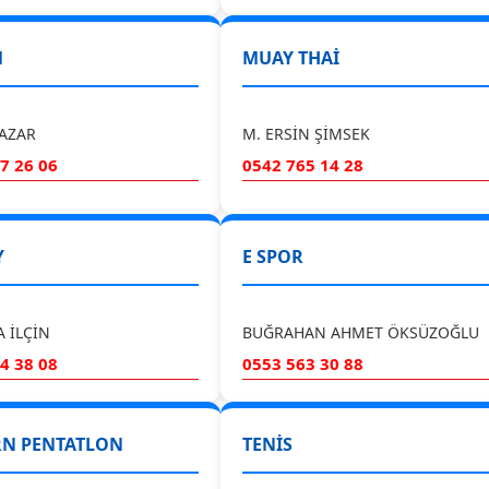
M
MUAY THAİ
AZAR
M. ERSİN ŞİMSEK
7 26 06
0542 765 14 28
Y
E SPOR
 İLÇİN
BUĞRAHAN AHMET ÖKSÜZOĞLU
4 38 08
0553 563 30 88
N PENTATLON
TENİS