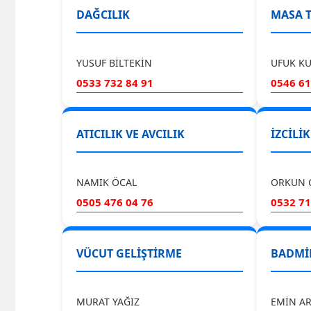
DAĞCILIK
MASA T
YUSUF BİLTEKİN
UFUK K
0533 732 84 91
0546 61
ATICILIK VE AVCILIK
İZCİLİK
NAMIK ÖCAL
ORKUN 
0505 476 04 76
0532 71
VÜCUT GELİŞTİRME
BADMİ
MURAT YAĞIZ
EMİN A