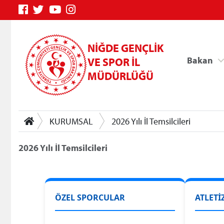
NİĞDE GENÇLİK
Bakan
VE SPOR İL
MÜDÜRLÜĞÜ
KURUMSAL
2026 Yılı İl Temsilcileri
2026 Yılı İl Temsilcileri
Genç Bilgi Sistemi
ÖZEL SPORCULAR
ATLETİ