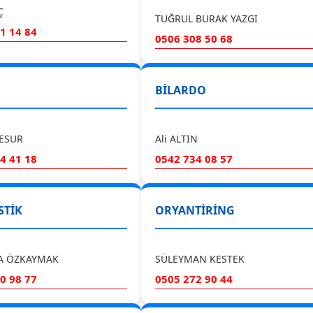
Ç
TUĞRUL BURAK YAZGI
1 14 84
0506 308 50 68
BİLARDO
ESUR
Ali ALTIN
4 41 18
0542 734 08 57
STİK
ORYANTİRİNG
A ÖZKAYMAK
SÜLEYMAN KESTEK
0 98 77
0505 272 90 44