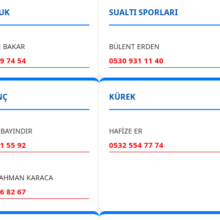
UK
SUALTI SPORLARI
N BAKAR
BÜLENT ERDEN
9 74 54
0530 931 11 40
NÇ
KÜREK
BAYINDIR
HAFİZE ER
1 55 92
0532 554 77 74
AHMAN KARACA
6 82 67