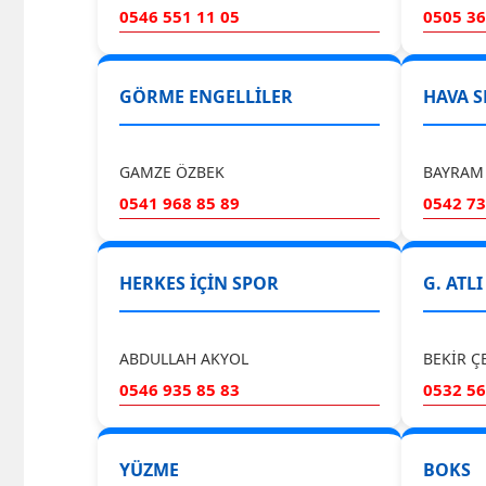
0546 551 11 05
0505 36
GÖRME ENGELLİLER
HAVA S
GAMZE ÖZBEK
BAYRAM
0541 968 85 89
0542 73
HERKES İÇİN SPOR
G. ATL
ABDULLAH AKYOL
BEKİR Ç
0546 935 85 83
0532 56
YÜZME
BOKS