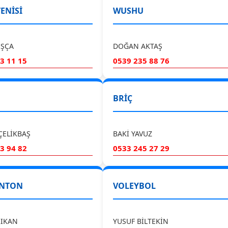
ENİSİ
WUSHU
UŞÇA
DOĞAN AKTAŞ
3 11 15
0539 235 88 76
BRİÇ
ÇELİKBAŞ
BAKİ YAVUZ
3 94 82
0533 245 27 29
NTON
VOLEYBOL
RIKAN
YUSUF BİLTEKİN