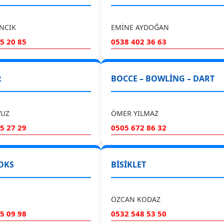
INCIK
EMİNE AYDOĞAN
5 20 85
0538 402 36 63
R
BOCCE – BOWLİNG – DART
VUZ
ÖMER YILMAZ
5 27 29
0505 672 86 32
OKS
BİSİKLET
ÖZCAN KODAZ
5 09 98
0532 548 53 50