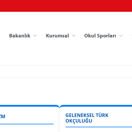
Bakanlık
Kurumsal
Okul Sporları
Spor Bilgi Sistemi
Kredi/Yurt İşlemle
GELENEKSEL TÜRK
ZM
OKÇULUĞU