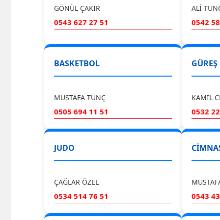
GÖNÜL ÇAKIR
ALİ TUN
0543 627 27 51
0542 58
BASKETBOL
GÜREŞ
MUSTAFA TUNÇ
KAMİL C
0505 694 11 51
0532 22
JUDO
CİMNA
ÇAĞLAR ÖZEL
MUSTAF
0534 514 76 51
0543 43