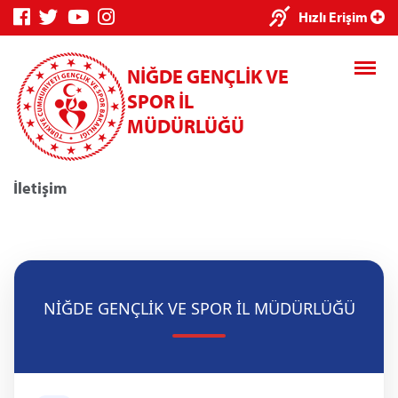
×
Hızlı Erişim
NİĞDE GENÇLİK VE
SPOR İL
MÜDÜRLÜĞÜ
İletişim
Genç Bilgi
Spor Bilgi
Kredi/Yurt
Sistemi
Sistemi
İşlemleri
NİĞDE GENÇLİK VE SPOR İL MÜDÜRLÜĞÜ
Kredi/Yurt E-
Ödeme