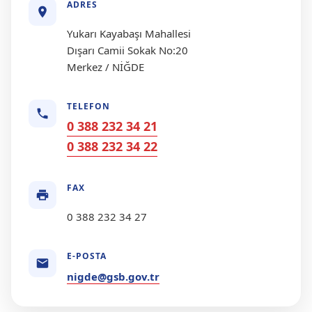
ADRES
Yukarı Kayabaşı Mahallesi
Dışarı Camii Sokak No:20
Merkez / NİĞDE
TELEFON
0 388 232 34 21
0 388 232 34 22
FAX
0 388 232 34 27
E-POSTA
nigde@gsb.gov.tr